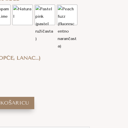
PČE, LANAC...)
 KOŠARICU