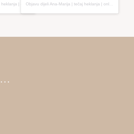
Objavu dijeli Ana-Marija | tečaj heklanja | online edukacija (@loopco.bags.academy)
Objavu dijeli Ana-Marija | tečaj heklanja | online edukacija (@loopco.bags.academy)
ti…