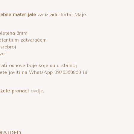
ebne materijale
za izradu torbe Maje.
pletena 3mm
atentnim zatvaračem
 srebro)
ve”
ati osnove boje koje su u stalnoj
ete javiti na WhatsApp 0976360850 ili
žete pronaći
ovdje
.
RAIDED