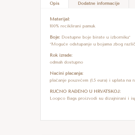
Opis
Dodatne informacije
Materijal:
100% reciklirani pamuk
Boje:
Dostupne boje birate u izborniku*
*Moguće odstupanje u bojama zbog različi
Rok izrade:
odmah dostupno
Načini plaćanja:
plaćanje pouzećem (1.5 eura) i uplata na 
RUČNO RAĐENO U HRVATSKOJ:
Loopco Bags proizvodi su dizajnirani i is