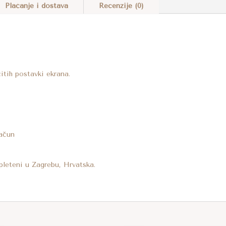
TORBU
T
Plaćanje i dostava
Recenzije (0)
MAJU
E
KOLIČINA
R
N
A
T
tih postavki ekrana.
I
V
E
:
račun
pleteni u Zagrebu, Hrvatska.