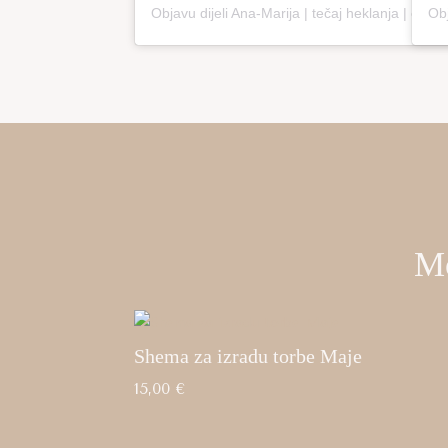
Objavu dijeli Ana-Marija | tečaj heklanja | online edukacija (@loopco.bags.academy)
Mo
Shema za izradu torbe Maje
15,00
€