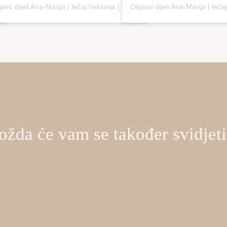
Objavu dijeli Ana-Marija | tečaj heklanja | online edukacija (@loopco.bags.academy)
žda će vam se također svidje