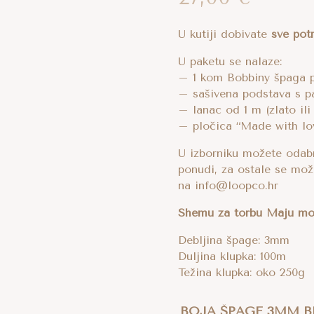
U kutiji dobivate
sve potr
U paketu se nalaze:
– 1 kom Bobbiny špaga 
– sašivena podstava s p
– lanac od 1 m (zlato ili
– pločica “Made with lo
U izborniku možete odabr
ponudi, za ostale se mož
na info@loopco.hr
Shemu za torbu Maju mo
Debljina špage: 3mm
Duljina klupka: 100m
Težina klupka: oko 250g
BOJA ŠPAGE 3MM B