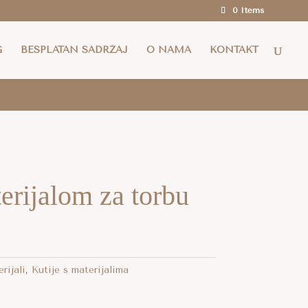
0 Items
a i za cijelu EU za narudžbe iznad 100 eura.
G
BESPLATAN SADRŽAJ
O NAMA
KONTAKT
erijalom za torbu
rijali
,
Kutije s materijalima