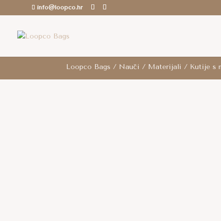
info@loopco.hr
ROK ZA SLANJE: 6-12 radnih dana.. /
Besp
Loopco Bags
/
Nauči
/
Materijali
/
Kutije s 