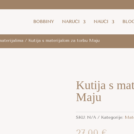
latna dostava
je za cijelu RH za sve narudžbe iznad 80 eur
BOBBINY
NARUČI
NAUČI
BLO
materijalima
/ Kutija s materijalom za torbu Maju
Kutija s mat
Maju
SKU:
N/A
Kategorije:
Mate
27,00
€