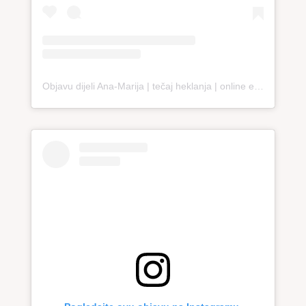
Objavu dijeli Ana-Marija | tečaj heklanja | online edukacija (@loopco.bags.academy)