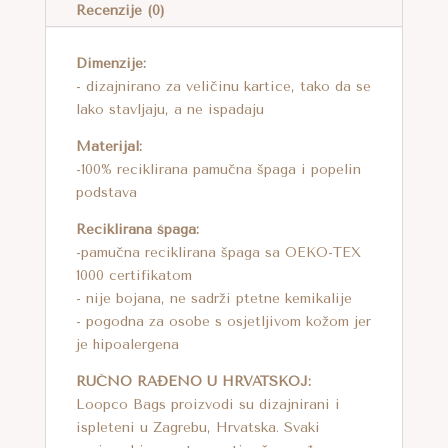
T
Recenzije (0)
I
V
Dimenzije:
E
- dizajnirano za veličinu kartice, tako da se
lako stavljaju, a ne ispadaju
:
Materijal:
-100% reciklirana pamučna špaga i popelin
podstava
Reciklirana špaga:
-pamučna reciklirana špaga sa OEKO-TEX
1000 certifikatom
- nije bojana, ne sadrži ptetne kemikalije
- pogodna za osobe s osjetljivom kožom jer
je hipoalergena
RUČNO RAĐENO U HRVATSKOJ:
Loopco Bags proizvodi su dizajnirani i
ispleteni u Zagrebu, Hrvatska. Svaki