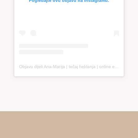
Pogledajte ovu objavu na Instagramu.
Objavu dijeli Ana-Marija | tečaj heklanja | online edukacija (@loopco.bags.academy)