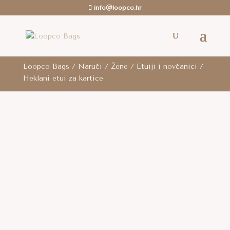
info@loopco.hr
ROK ZA SLANJE: 6-12 radnih dana.. /
Besplatna
dostava
je za cijelu RH za sve narudžbe iznad 80
eura i za cijelu EU za narudžbe iznad 100 eura.
Loopco Bags
/
Naruči
/
Žene
/
Etuiji i novčanici
/
Heklani etui za kartice