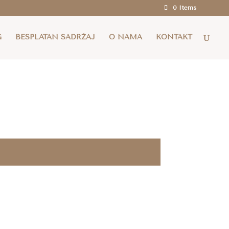
0 Items
a i za cijelu EU za narudžbe iznad 100 eura.
G
BESPLATAN SADRŽAJ
O NAMA
KONTAKT