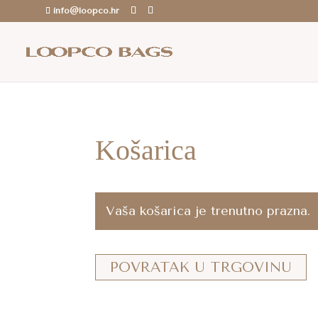
info@loopco.hr
ROK ZA SLANJE: 6-12 radnih dana.. /
Besp
Košarica
Vaša košarica je trenutno prazna.
POVRATAK U TRGOVINU