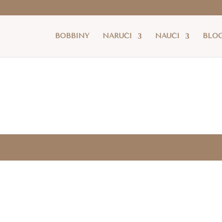
latna dostava
je za cijelu RH za sve narudžbe iznad 80 eur
BOBBINY
NARUČI
NAUČI
BLO