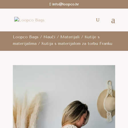
info@loopco.hr
ROK ZA SLANJE: 6-12 radnih dana.. /
Besplatna
dostava
je za cijelu RH za sve narudžbe iznad 80
eura i za cijelu EU za narudžbe iznad 100 eura.
Loopco Bags
/
Nauči
/
Materijali
/
Kutije s
materijalima
/ Kutija s materijalom za torbu Franku