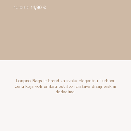
Izvorna
Trenutna
45,00
€
14,90
€
cijena
cijena
bila
je:
je:
14,90 €.
45,00 €.
Loopco Bags
je brend za svaku elegantnu i urbanu
ženu koja voli unikatnost što izražava dizajnerskim
dodacima.