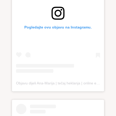
Pogledajte ovu objavu na Instagramu.
Objavu dijeli Ana-Marija | tečaj heklanja | online edukacija (@loopco.bags.academy)