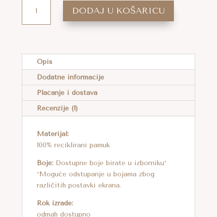
KUTIJA
DODAJ U KOŠARICU
S
MATERIJALOM
A
ZA
L
TORBU
T
Opis
FRANKU
E
Dodatne informacije
KOLIČINA
R
Plaćanje i dostava
N
A
Recenzije (1)
T
Materijal:
I
100% reciklirani pamuk
V
E
Boje:
Dostupne boje birate u izborniku*
:
*Moguće odstupanje u bojama zbog
različitih postavki ekrana.
Rok izrade:
odmah dostupno