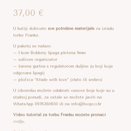
37,00
€
U kutiji dobivate
sve potrebne materijale
za izradu
torbe Franke.
U paketu se nalaze:
– 1 kom Bobbiny špaga pletena 9mm
– sašiven organizator
– šarena gurtna s regulatorom duljine (u boji koja
odgovara špagi)
– pločica “Made with love” (zlato ili srebro)
U izborniku možete odabrati osnove boje koje su u
stalnoj ponudi, za ostale se možete javiti na
WhatsApp 0976360850 ili na info@loopco.hr
Video tutorial za torbu Franku možete pronaći
ovdje
.