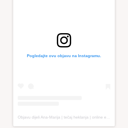
Pogledajte ovu objavu na Instagramu.
Objavu dijeli Ana-Marija | tečaj heklanja | online edukacija (@loopco.bags.academy)