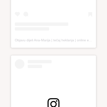
Objavu dijeli Ana-Marija | tečaj heklanja | online edukacija (@loopco.bags.academy)