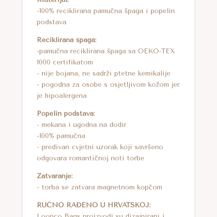
-100% reciklirana pamučna špaga i popelin
podstava
Reciklirana špaga:
-pamučna reciklirana špaga sa OEKO-TEX
1000 certifikatom
- nije bojana, ne sadrži ptetne kemikalije
- pogodna za osobe s osjetljivom kožom jer
je hipoalergena
Popelin podstava:
- mekana i ugodna na dodir
-100% pamučna
- predivan cvjetni uzorak koji savršeno
odgovara romantičnoj noti torbe
Zatvaranje:
- torba se zatvara magnetnom kopčom
RUČNO RAĐENO U HRVATSKOJ:
Loopco Bags proizvodi su dizajnirani i