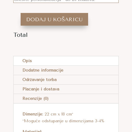
DODAJ U KOŠARICU
MAŠA
MIDI:
Total
HEKLANA
A
TORBA
L
U
T
Opis
NARANČASTOJ
E
BOJI
Dodatne informacije
R
KOLIČINA
Održavanje torba
N
A
Plaćanje i dostava
T
Recenzije (0)
I
V
Dimenzije:
22 cm x 18 cm*
E
*Moguće odstupanje u dimenzijama 3-4%
:
Materijal: