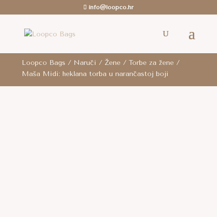
info@loopco.hr
ROK ZA SLANJE: 6-12 radnih dana.. /
Besplatna
dostava
je za cijelu RH za sve narudžbe iznad 80
eura i za cijelu EU za narudžbe iznad 100 eura.
Loopco Bags
/
Naruči
/
Žene
/
Torbe za žene
/
Maša Midi: heklana torba u narančastoj boji