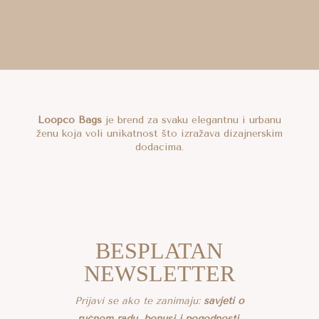
Loopco Bags
je brend za svaku elegantnu i urbanu
ženu koja voli unikatnost što izražava dizajnerskim
dodacima.
BESPLATAN
NEWSLETTER
Prijavi se ako te zanimaju:
savjeti o
ručnom radu
,
bonusi i pogodnosti
,