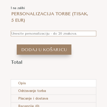
1 na zalihi
PERSONALIZACIJA TORBE (TISAK,
5 EUR)
DODAJ U KOŠARICU
TORBA
PREKO
Total
TIJELA
A
NAPRAVLJENA
L
OD
T
Opis
BAKINIH
E
KVADRATIĆA
Održavanje torba
R
SA
Plaćanje i dostava
N
ZELENIM
A
Recenzije (0)