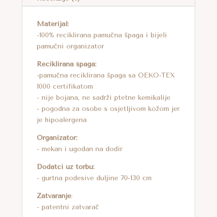
DETALJIMA
T
KOLIČINA
Materijal:
I
-100% reciklirana pamučna špaga i bijeli
V
pamučni organizator
E
:
Reciklirana špaga:
-pamučna reciklirana špaga sa OEKO-TEX
1000 certifikatom
- nije bojana, ne sadrži ptetne kemikalije
- pogodna za osobe s osjetljivom kožom jer
je hipoalergena
Organizator:
- mekan i ugodan na dodir
Dodatci uz torbu:
- gurtna podesive duljine 70-130 cm
Zatvaranje
:
- patentni zatvarač