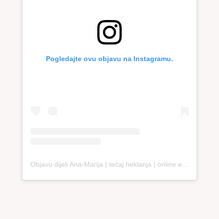
Pogledajte ovu objavu na Instagramu.
Objavu dijeli Ana-Marija | tečaj heklanja | online edukacija (@loopco.bags.academy)