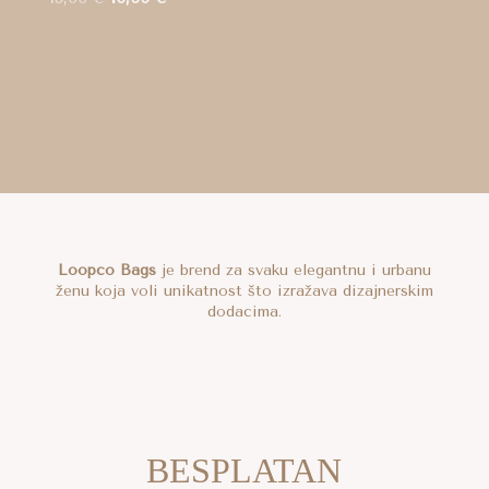
cijena
cijena
bila
je:
je:
10,00 €.
13,00 €.
Loopco Bags
je brend za svaku elegantnu i urbanu
ženu koja voli unikatnost što izražava dizajnerskim
dodacima.
BESPLATAN