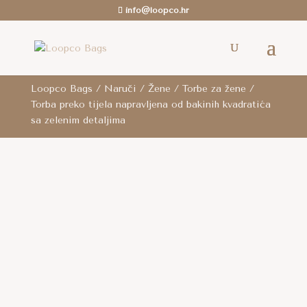
info@loopco.hr
ROK ZA SLANJE: 6-12 radnih dana.. /
Besplatna
dostava
je za cijelu RH za sve narudžbe iznad 80
eura i za cijelu EU za narudžbe iznad 100 eura.
Loopco Bags
/
Naruči
/
Žene
/
Torbe za žene
/
Torba preko tijela napravljena od bakinih kvadratića
sa zelenim detaljima