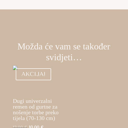
Možda će vam se također
svidjeti…
AKCIJA!
Dugi univerzalni
remen od gurtne za
nošenje torbe preko
tijela (70-130 cm)
Izvorna
Trenutna
13,00
€
10,00
€