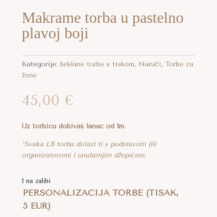
Makrame torba u pastelno
plavoj boji
Kategorije:
heklane torbe s tiskom
,
Naruči
,
Torbe za
žene
45,00
€
Uz torbicu dobivaš lanac od 1m.
*Svaka LB torba dolazi ti s podstavom (ili
organizatorom) i unutarnjim džepićem.
1 na zalihi
PERSONALIZACIJA TORBE (TISAK,
5 EUR)