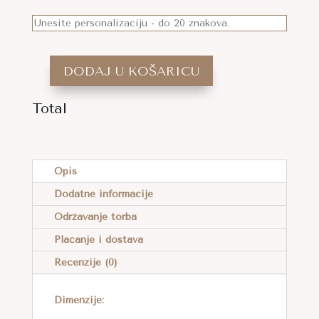
DODAJ U KOŠARICU
MAKRAME
TORBA
Total
U
A
PASTELNO
L
PLAVOJ
T
Opis
BOJI
E
KOLIČINA
Dodatne informacije
R
Održavanje torba
N
A
Plaćanje i dostava
T
Recenzije (0)
I
V
Dimenzije:
E