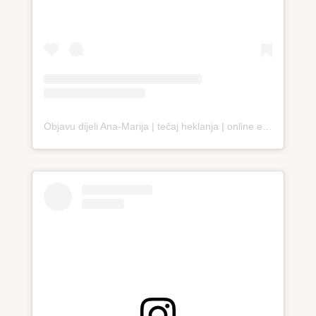
Objavu dijeli Ana-Marija | tečaj heklanja | online edukacija (@loopco.bags.academy)