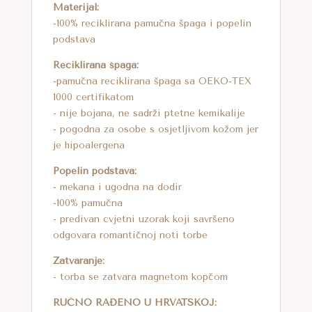
Materijal:
:
-100% reciklirana pamučna špaga i popelin
podstava
Reciklirana špaga:
-pamučna reciklirana špaga sa OEKO-TEX
1000 certifikatom
- nije bojana, ne sadrži ptetne kemikalije
- pogodna za osobe s osjetljivom kožom jer
je hipoalergena
Popelin podstava:
- mekana i ugodna na dodir
-100% pamučna
- predivan cvjetni uzorak koji savršeno
odgovara romantičnoj noti torbe
Zatvaranje:
- torba se zatvara magnetom kopčom
RUČNO RAĐENO U HRVATSKOJ: