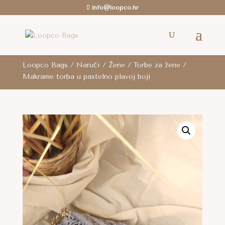
info@loopco.hr
ROK ZA SLANJE: 6-12 radnih dana.. /
Besplatna
dostava
je za cijelu RH za sve narudžbe iznad 80
eura i za cijelu EU za narudžbe iznad 100 eura.
Loopco Bags
/
Naruči
/
Žene
/
Torbe za žene
/
Makrame torba u pastelno plavoj boji