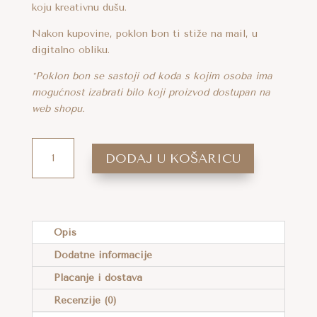
koju kreativnu dušu.
ijanti.
cije
Nakon kupovine, poklon bon ti stiže na mail, u
digitalno obliku.
gu
*Poklon bon se sastoji od koda s kojim osoba ima
abrati
mogućnost izabrati bilo koji proizvod dostupan na
web shopu.
anici
oizvoda
LOOPCO
A
DODAJ U KOŠARICU
POKLON
L
BON
T
50
E
EURA
R
Opis
KOLIČINA
N
Dodatne informacije
A
Plaćanje i dostava
T
I
Recenzije (0)