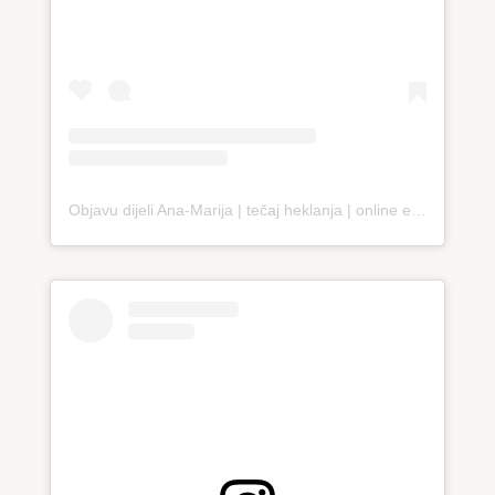
Objavu dijeli Ana-Marija | tečaj heklanja | online edukacija (@loopco.bags.academy)