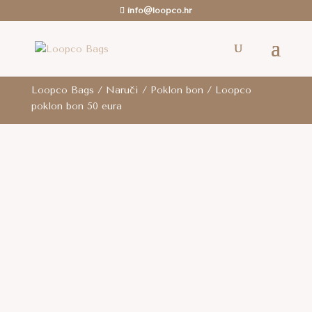
info@loopco.hr
ROK ZA SLANJE: 6-12 radnih dana.. /
Besplatna
dostava
je za cijelu RH za sve narudžbe iznad 80
eura i za cijelu EU za narudžbe iznad 100 eura.
Loopco Bags
/
Naruči
/
Poklon bon
/ Loopco
poklon bon 50 eura