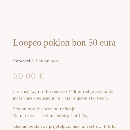
Loopco poklon bon 50 eura
aj
Kategorija:
Poklon bon
oizvod
a
50,00
€
e
ijanti.
cije
Ne znaš koju torbu odabrati? Ili bi radije poklonila
materijale i edukaciju, ali nisi sigurna što točno.
gu
aj
Poklon bon je savršeno rješenje.
abrati
oizvod
Daruj izbor – torba, materijal ili tečaj.
a
anici
Idealan poklon za prijateljicu, mamu, sestru… ili bilo
e
oizvoda