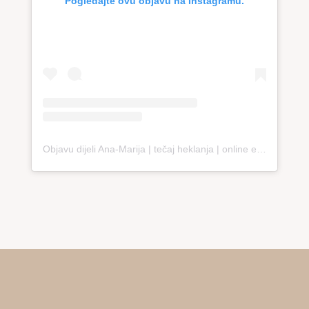
Pogledajte ovu objavu na Instagramu.
Objavu dijeli Ana-Marija | tečaj heklanja | online edukacija (@loopco.bags.academy)