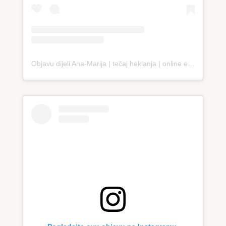
Objavu dijeli Ana-Marija | tečaj heklanja | online edukacija (@loopco.bags.academy)