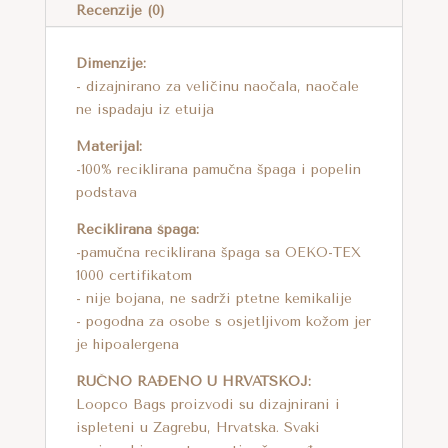
T
Recenzije (0)
I
V
Dimenzije:
E
- dizajnirano za veličinu naočala, naočale
ne ispadaju iz etuija
:
Materijal:
-100% reciklirana pamučna špaga i popelin
podstava
Reciklirana špaga:
-pamučna reciklirana špaga sa OEKO-TEX
1000 certifikatom
- nije bojana, ne sadrži ptetne kemikalije
- pogodna za osobe s osjetljivom kožom jer
je hipoalergena
RUČNO RAĐENO U HRVATSKOJ:
Loopco Bags proizvodi su dizajnirani i
ispleteni u Zagrebu, Hrvatska. Svaki