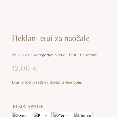
Heklani etui za naočale
SKU:
N/A
Kategorije:
Naruči
,
Etuiji i novčanici
aj
12,00
€
oizvod
a
e
Etui je ručno rađen i dolazi u više boja.
ijanti.
cije
gu
BOJA ŠPAGE
abrati