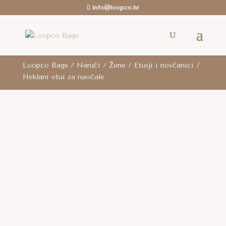
info@loopco.hr
ROK ZA SLANJE: 6-12 radnih dana.. /
Besplatna
dostava
je za cijelu RH za sve narudžbe iznad 80
eura i za cijelu EU za narudžbe iznad 100 eura.
Loopco Bags
/
Naruči
/
Žene
/
Etuiji i novčanici
/
Heklani etui za naočale