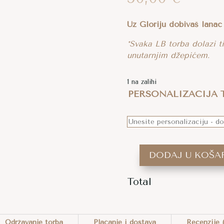
Uz Gloriju dobivaš lanac
*Svaka LB torba dolazi t
unutarnjim džepićem.
1 na zalihi
PERSONALIZACIJA T
DODAJ U KOŠA
HEKLANA
TORBICA
Total
GLORIA
A
U
L
JARKO
T
Održavanje torba
Plaćanje i dostava
Recenzije 