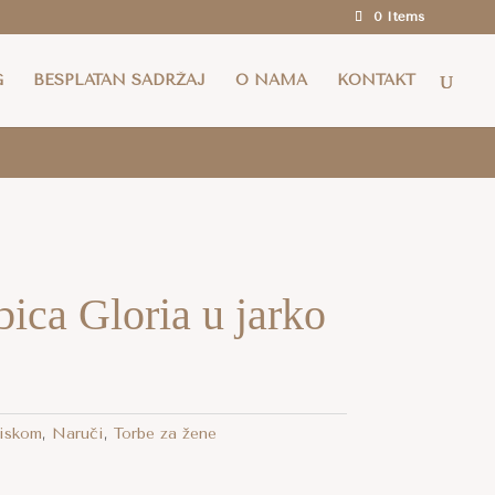
0 Items
a i za cijelu EU za narudžbe iznad 100 eura.
G
BESPLATAN SADRŽAJ
O NAMA
KONTAKT
bica Gloria u jarko
tiskom
,
Naruči
,
Torbe za žene