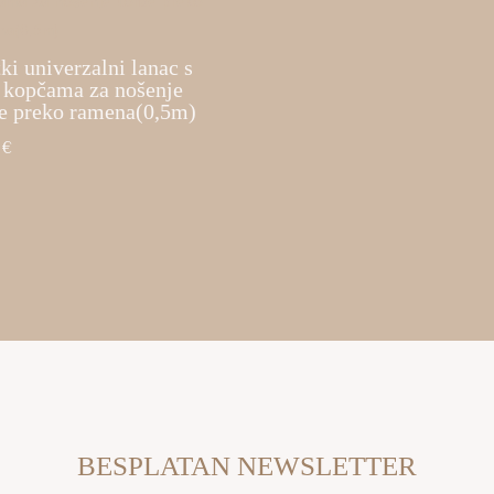
ki univerzalni lanac s
g kopčama za nošenje
be preko ramena(0,5m)
0
€
BESPLATAN NEWSLETTER