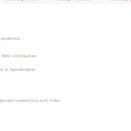
ZELENOJ
E
BOJI
R
KOLIČINA
N
A
T
n podstava
I
V
 1000 certifikatom
E
:
er je hipoalergena
dgovara romantičnoj noti torbe