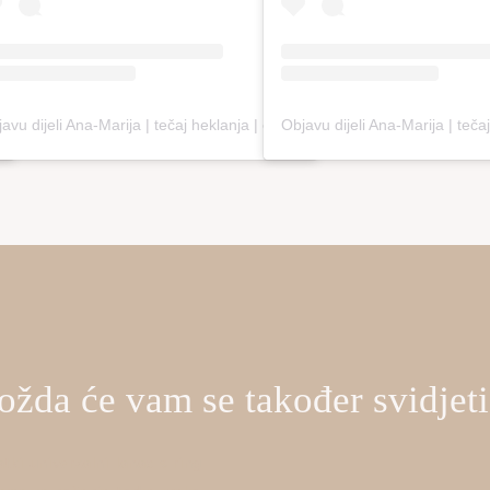
Objavu dijeli Ana-Marija | tečaj heklanja | online edukacija (@loopco.bags.academy)
žda će vam se također svidje