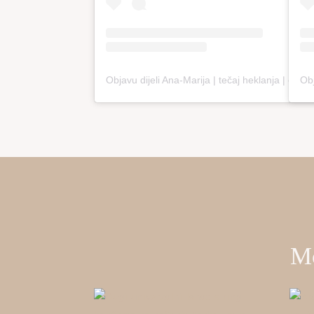
Objavu dijeli Ana-Marija | tečaj heklanja | online edukacija (@loopco.bags.academy)
Mo