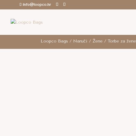
info@loopco.hr
ROK ZA SLANJE: 6-12 radnih dana.. /
Besp
Loopco Bags
/
Naruči
/
Žene
/
Torbe za žen