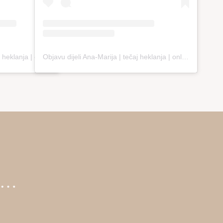
Objavu dijeli Ana-Marija | tečaj heklanja | online edukacija (@loopco.bags.academy)
Objavu dijeli Ana-Marija | tečaj heklanja | online edukacija (@loopco.bags.academy)
ti…