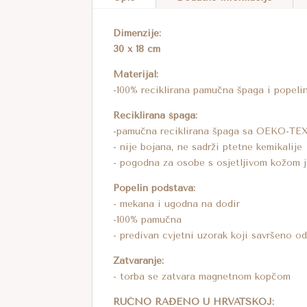
Dimenzije:
30 x 18 cm
Materijal:
-100% reciklirana pamučna špaga i popeli
Reciklirana špaga:
-pamučna reciklirana špaga sa OEKO-TEX
- nije bojana, ne sadrži ptetne kemikalije
- pogodna za osobe s osjetljivom kožom j
Popelin podstava:
- mekana i ugodna na dodir
-100% pamučna
- predivan cvjetni uzorak koji savršeno o
Zatvaranje:
- torba se zatvara magnetnom kopčom
RUČNO RAĐENO U HRVATSKOJ: