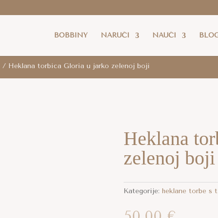
latna dostava
je za cijelu RH za sve narudžbe iznad 80 eur
BOBBINY
NARUČI
NAUČI
BLO
e
/ Heklana torbica Gloria u jarko zelenoj boji
Heklana tor
zelenoj boji
Kategorije:
heklane torbe s 
50,00
€