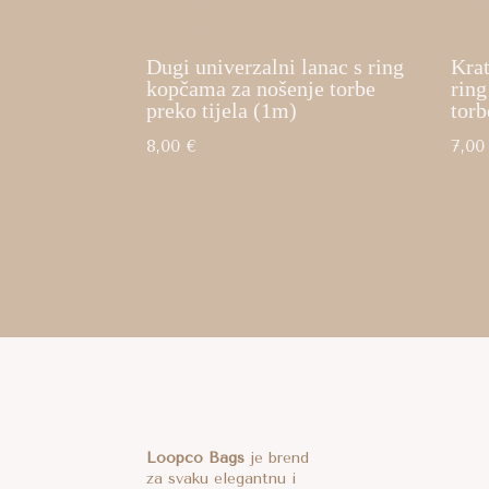
Dugi univerzalni lanac s ring
Krat
kopčama za nošenje torbe
rin
preko tijela (1m)
tor
8,00
€
7,0
Loopco Bags
je brend
za svaku elegantnu i