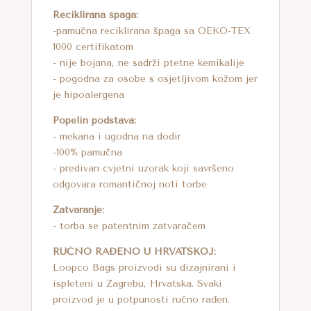
Reciklirana špaga:
-pamučna reciklirana špaga sa OEKO-TEX
1000 certifikatom
- nije bojana, ne sadrži ptetne kemikalije
- pogodna za osobe s osjetljivom kožom jer
je hipoalergena
Popelin podstava:
- mekana i ugodna na dodir
-100% pamučna
- predivan cvjetni uzorak koji savršeno
odgovara romantičnoj noti torbe
Zatvaranje:
- torba se patentnim zatvaračem
RUČNO RAĐENO U HRVATSKOJ:
Loopco Bags proizvodi su dizajnirani i
ispleteni u Zagrebu, Hrvatska. Svaki
proizvod je u potpunosti ručno rađen.