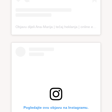
Objavu dijeli Ana-Marija | tečaj heklanja | online edukacija (@loopco.bags.academy)
Pogledajte ovu objavu na Instagramu.