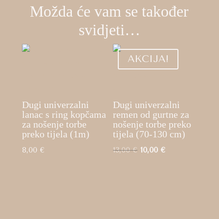
Možda će vam se također
svidjeti…
AKCIJA!
Dugi univerzalni
Dugi univerzalni
lanac s ring kopčama
remen od gurtne za
za nošenje torbe
nošenje torbe preko
preko tijela (1m)
tijela (70-130 cm)
Izvorna
Trenutna
8,00
€
13,00
€
10,00
€
cijena
cijena
bila
je:
je:
10,00 €.
13,00 €.