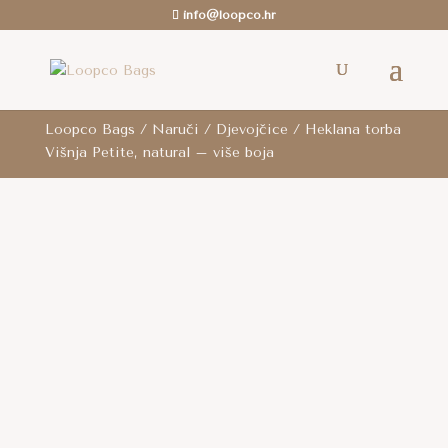
info@loopco.hr
ROK ZA SLANJE: 6-12 radnih dana.. /
Besplatna
dostava
je za cijelu RH za sve narudžbe iznad 80
eura i za cijelu EU za narudžbe iznad 100 eura.
Loopco Bags
/
Naruči
/
Djevojčice
/ Heklana torba
Višnja Petite, natural – više boja