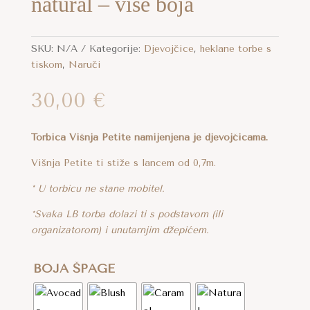
natural – više boja
SKU:
N/A
Kategorije:
Djevojčice
,
heklane torbe s
tiskom
,
Naruči
30,00
€
Torbica Višnja Petite namijenjena je djevojčicama.
Višnja Petite ti stiže s lancem od 0,7m.
* U torbicu ne stane mobitel.
*Svaka LB torba dolazi ti s podstavom (ili
organizatorom) i unutarnjim džepićem.
BOJA ŠPAGE