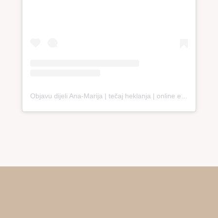
Objavu dijeli Ana-Marija | tečaj heklanja | online edukacija (@loopco.bags.academy)