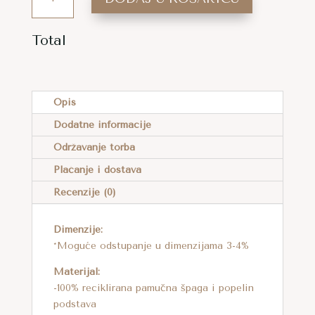
TORBA
VIŠNJA
Total
PETITE,
A
NATURAL
L
-
T
VIŠE
Opis
E
BOJA
Dodatne informacije
R
KOLIČINA
Održavanje torba
N
A
Plaćanje i dostava
T
Recenzije (0)
I
V
Dimenzije:
E
*Moguće odstupanje u dimenzijama 3-4%
:
Materijal:
-100% reciklirana pamučna špaga i popelin
podstava