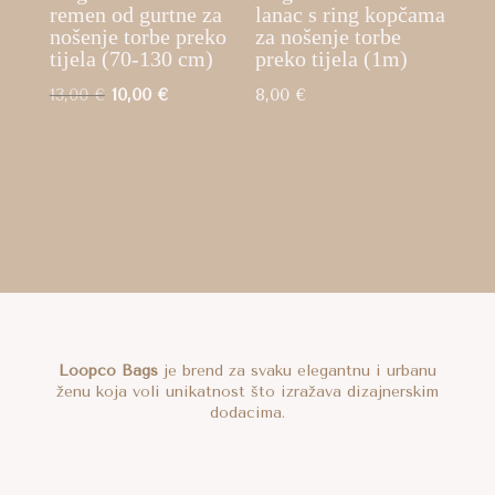
remen od gurtne za
lanac s ring kopčama
nošenje torbe preko
za nošenje torbe
tijela (70-130 cm)
preko tijela (1m)
Izvorna
Trenutna
13,00
€
10,00
€
8,00
€
cijena
cijena
bila
je:
je:
10,00 €.
13,00 €.
Loopco Bags
je brend za svaku elegantnu i urbanu
ženu koja voli unikatnost što izražava dizajnerskim
dodacima.