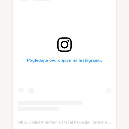
Pogledajte ovu objavu na Instagramu.
Objavu dijeli Ana-Marija | tečaj heklanja | online edukacija (@loopco.bags.academy)