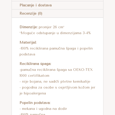
A
Plaćanje i dostava
T
Recenzije (0)
I
V
Dimenzije:
promjer 26 cm*
E
*Moguće odstupanje u dimenzijama 3-4%
:
Materijal:
-100% reciklirana pamučna špaga i popelin
podstava
Reciklirana špaga:
-pamučna reciklirana špaga sa OEKO-TEX
1000 certifikatom
- nije bojana, ne sadrži ptetne kemikalije
- pogodna za osobe s osjetljivom kožom jer
je hipoalergena
Popelin podstava:
- mekana i ugodna na dodir
-100% pamučna