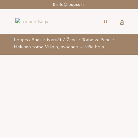
info@loopco.hr
ROK ZA SLANJE: 6-12 radnih dana.. /
Besplatna
dostava
je za cijelu RH za sve narudžbe iznad 80
eura i za cijelu EU za narudžbe iznad 100 eura.
Loopco Bags
/
Naruči
/
Žene
/
Torbe za žene
/
Heklana torba Višnja, avocado – više boja