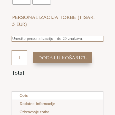
PERSONALIZACIJA TORBE (TISAK,
5 EUR)
HEKLANA
DODAJ U KOŠARICU
TORBA
VIŠNJA,
Total
AVOCADO
A
-
L
VIŠE
T
BOJA
Opis
E
KOLIČINA
Dodatne informacije
R
Održavanje torba
N