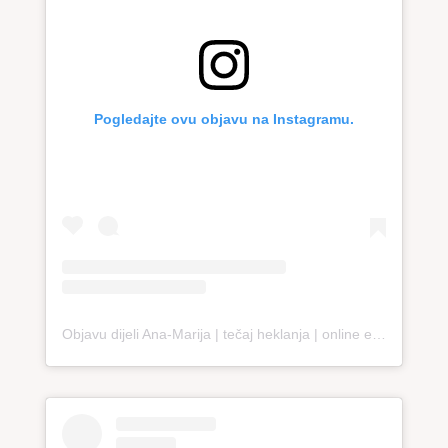
Pogledajte ovu objavu na Instagramu.
Objavu dijeli Ana-Marija | tečaj heklanja | online edukacija (@loopco.bags.academy)