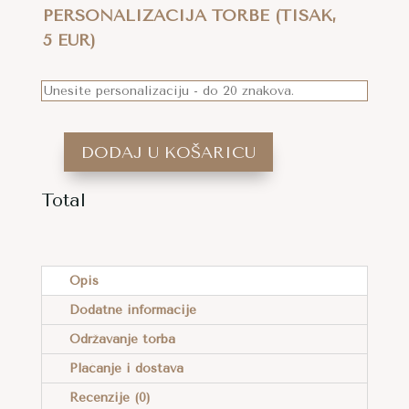
PERSONALIZACIJA TORBE (TISAK,
5 EUR)
DODAJ U KOŠARICU
HEKLANA
TORBA
Total
TINA
A
S
L
NOVČANIKOM
T
Opis
U
E
NJEŽNIM
Dodatne informacije
R
BOJAMA
Održavanje torba
N
KOLIČINA
A
Plaćanje i dostava
T
Recenzije (0)