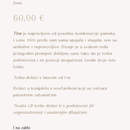
žene
gu
60,00
€
abrati
anici
Tina
je napravljena od posebne kombinacije pamuka
oizvoda
i vune. Niti pređe sam sama spajala i slagala, one su
unikatne i neponovljive. Dizajn je u svakom redu
prilagođen promjeni debljine vune tako da je torba
jedinstvena i ne postoji mogućnost izrade dvije iste
torbe.
.Torba dolazi s lancem od 1 m.
Dolazi u kompletu s novčanikom koji se zatvara
patentnim zatvaračem.
*Svaka LB torba dolazi ti s podstavom (ili
organizatorom) i unutarnjim džepićem.
1 na zalihi