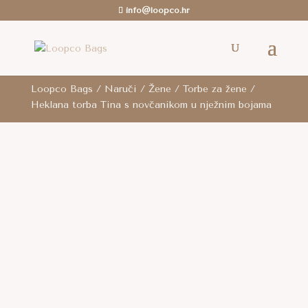
info@loopco.hr
ROK ZA SLANJE: 6-12 radnih dana.. /
Besplatna
dostava
je za cijelu RH za sve narudžbe iznad 80
eura i za cijelu EU za narudžbe iznad 100 eura.
Loopco Bags
/
Naruči
/
Žene
/
Torbe za žene
/
Heklana torba Tina s novčanikom u nježnim bojama