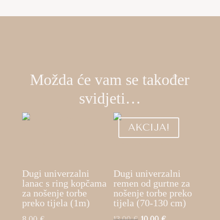
Možda će vam se također
svidjeti…
AKCIJA!
Dugi univerzalni
Dugi univerzalni
lanac s ring kopčama
remen od gurtne za
za nošenje torbe
nošenje torbe preko
preko tijela (1m)
tijela (70-130 cm)
Izvorna
Trenutna
8,00
€
13,00
€
10,00
€