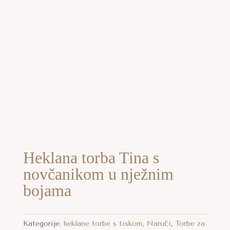
aj
oizvod
a
e
ijanti.
Heklana torba Tina s
cije
aj
novčanikom u nježnim
oizvod
gu
bojama
a
abrati
e
ijanti.
anici
cije
Kategorije:
heklane torbe s tiskom
,
Naruči
,
Torbe za
oizvoda