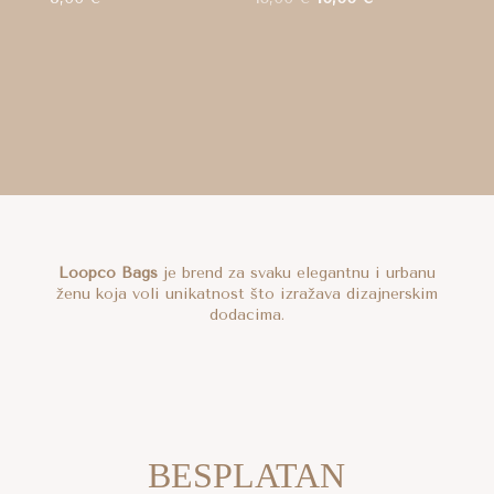
cijena
cijena
bila
je:
je:
10,00 €.
13,00 €.
Loopco Bags
je brend za svaku elegantnu i urbanu
ženu koja voli unikatnost što izražava dizajnerskim
dodacima.
BESPLATAN