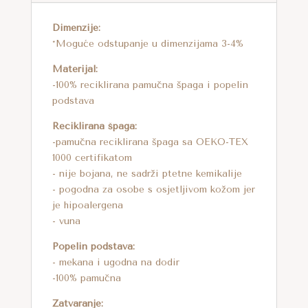
I
V
Dimenzije:
E
*Moguće odstupanje u dimenzijama 3-4%
:
Materijal:
-100% reciklirana pamučna špaga i popelin
podstava
Reciklirana špaga:
-pamučna reciklirana špaga sa OEKO-TEX
1000 certifikatom
- nije bojana, ne sadrži ptetne kemikalije
- pogodna za osobe s osjetljivom kožom jer
je hipoalergena
- vuna
Popelin podstava:
- mekana i ugodna na dodir
-100% pamučna
Zatvaranje: