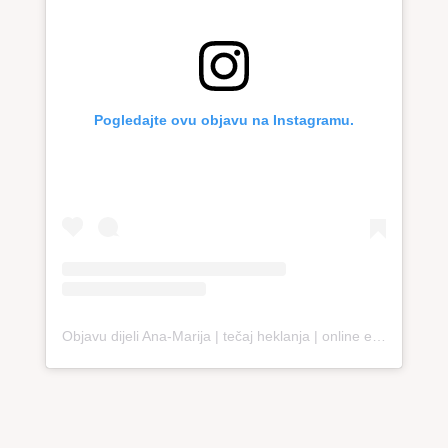
Pogledajte ovu objavu na Instagramu.
Objavu dijeli Ana-Marija | tečaj heklanja | online edukacija (@loopco.bags.academy)