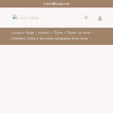
info@loopco.hr
ROK ZA SLANJE: 6-12 radnih dana.. /
Besplatna
dostava
je za cijelu RH za sve narudžbe iznad 80
eura i za cijelu EU za narudžbe iznad 100 eura.
Loopco Bags
/
Naruči
/
Žene
/
Torbe za žene
/
Heklana torba s drvenim ručakama dvije boje