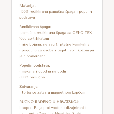
:
Materijal:
-100% reciklirana pamučna špaga i popelin
podstava
Reciklirana špaga:
-pamučna reciklirana špaga sa OEKO-TEX
1000 certifikatom
- nije bojana, ne sadrži ptetne kemikalije
- pogodna za osobe s osjetljivom kožom jer
je hipoalergena
Popelin podstava:
- mekana i ugodna na dodir
-100% pamučna
Zatvaranje:
- torba se zatvara magnetnom kopčom
RUČNO RAĐENO U HRVATSKOJ:
Loopco Bags proizvodi su dizajnirani i
ispleteni u Zagrebu, Hrvatska. Svaki