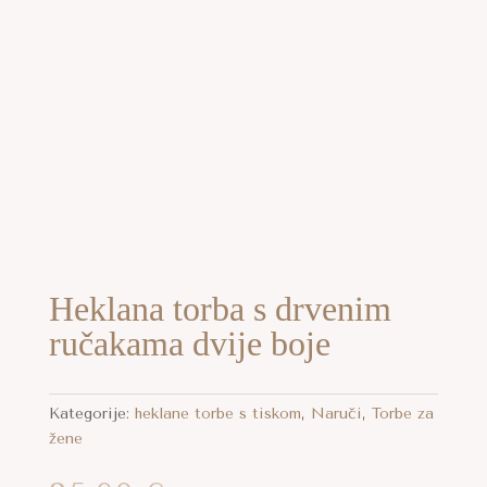
aj
oizvod
a
e
Heklana torba s drvenim
ijanti.
ručakama dvije boje
cije
gu
Kategorije:
heklane torbe s tiskom
,
Naruči
,
Torbe za
abrati
žene
anici