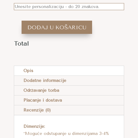
DODAJ U KOŠARICU
HEKLANA
TORBA
Total
S
A
DRVENIM
L
RUČAKAMA
T
Opis
DVIJE
E
BOJE
Dodatne informacije
R
KOLIČINA
Održavanje torba
N
A
Plaćanje i dostava
T
Recenzije (0)
I
V
Dimenzije:
E
*Moguće odstupanje u dimenzijama 3-4%