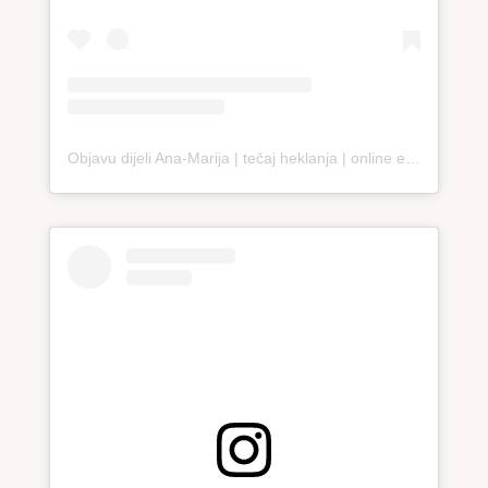
Objavu dijeli Ana-Marija | tečaj heklanja | online edukacija (@loopco.bags.academy)