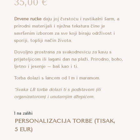
35,00
€
oizvoda
Drvene ručke
daju joj čvrstoću i rustikalni šarm, a
prirodni materijali i nježna tekstura čine je
savršenim izborom za sve koji biraju održivost i
sporiji, topliji način života.
Dovoljno prostrana za svakodnevicu za kavu s
prijateljicom ili lagani dan na plaži. Prirodno, boho,
ljetno i jesenje – baš kao i ti.
Torba dolazi s lancem od 1 m i maramom.
*Svaka LB torba dolazi ti s podstavom (ili
organizatorom) i unutarnjim džepićem.
1 na zalihi
PERSONALIZACIJA TORBE (TISAK,
5 EUR)