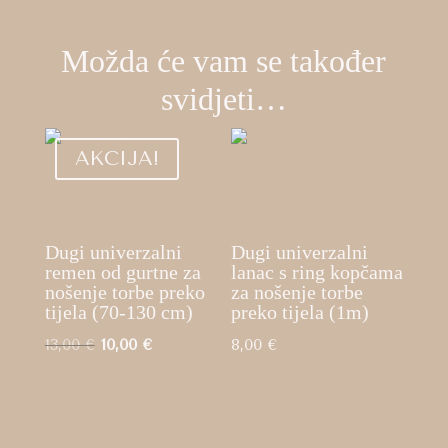
Možda će vam se također
svidjeti…
AKCIJA!
Dugi univerzalni
Dugi univerzalni
remen od gurtne za
lanac s ring kopčama
nošenje torbe preko
za nošenje torbe
tijela (70-130 cm)
preko tijela (1m)
Izvorna
Trenutna
13,00
€
10,00
€
8,00
€
cijena
cijena
bila
je:
je:
10,00 €.
13,00 €.