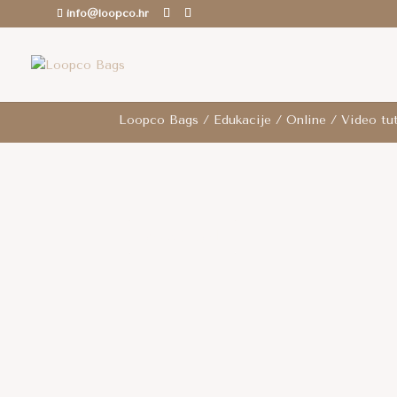
info@loopco.hr
ROK ZA SLANJE: 6-12 radnih dana.. /
Besp
Loopco Bags
/
Edukacije
/
Online
/
Video tut
AKCIJA!