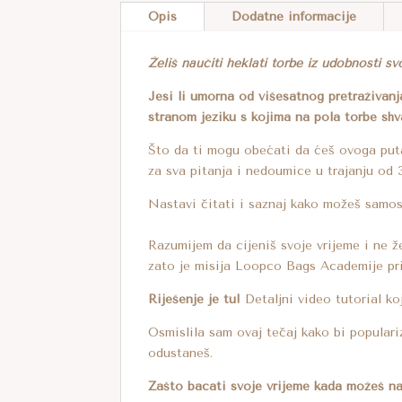
Opis
Dodatne informacije
Želiš naučiti heklati torbe iz udobnosti 
Jesi li umorna od višesatnog pretraživanj
stranom jeziku s kojima na pola torbe sh
Što da ti mogu obećati da ćeš ovoga puta
za sva pitanja i nedoumice u trajanju od 
Nastavi čitati i saznaj kako možeš samos
Razumijem da cijeniš svoje vrijeme i ne že
zato je misija Loopco Bags Academije pri
Riješenje je tu!
Detaljni video tutorial koj
Osmislila sam ovaj tečaj kako bi populari
odustaneš.
Zašto bacati svoje vrijeme kada možeš nap