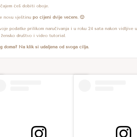
čajem ćeš dobiti oboje.
te novu vještinu
po cijeni dvije večere. 🙂
svoje podatke prilikom naručivanja i u roku 24 sata nakon vidljive 
žensko društvo i video tutorial.
tog doma? Na klik si udaljena od svoga cilja.