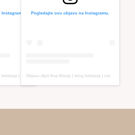
 Instagramu.
Pogledajte ovu objavu na Instagramu.
Objavu dijeli Ana-Marija | tečaj heklanja | online edukacija (@loopco.bags.academy)
Objavu dijeli Ana-Marija | tečaj heklanja | online edukacija (@loopco.bags.academy)