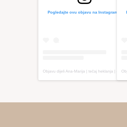
Pogledajte ovu objavu na Instagramu.
Objavu dijeli Ana-Marija | tečaj heklanja | online edukacija (@loopco.bags.academy)