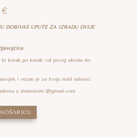
na
Trenutna
0
€
a
cijena
je:
JU DOBIVAŠ UPUTE ZA IZRADU DVIJE
14,90 €.
 €.
djevojčice
 te korak po korak: od prvog uboda do
auvijek i vezan je za tvoju mail adresu*.
il adresu s domenom @gmail.com
A
 KOŠARICU
L
T
E