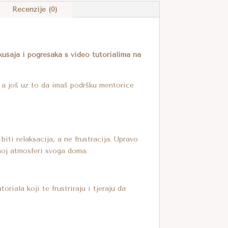
R
Recenzije (0)
N
A
T
okušaja i pogrešaka s video tutorialima na
I
V
, a još uz to da imaš podršku mentorice
E
:
iti relaksacija, a ne frustracija. Upravo
dnoj atmosferi svoga doma.
toriala koji te frustriraju i tjeraju da