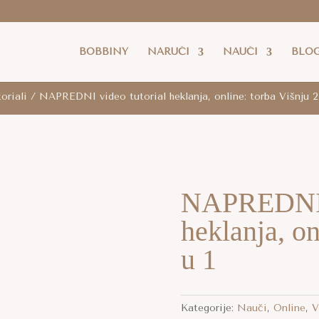
latna dostava
je za cijelu RH za sve narudžbe iznad 80 eur
BOBBINY
NARUČI
NAUČI
BLO
oriali
/ NAPREDNI video tutorial heklanja, online: torba Višnju 2
NAPREDNI v
heklanja, on
u 1
Kategorije:
Nauči
,
Online
,
V