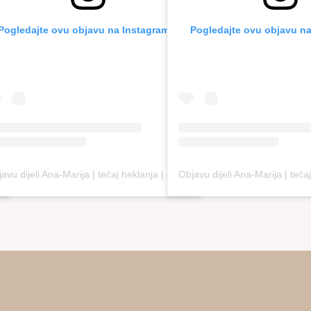
Pogledajte ovu objavu na Instagramu.
Pogledajte ovu objavu na
Objavu dijeli Ana-Marija | tečaj heklanja | online edukacija (@loopco.bags.academy)