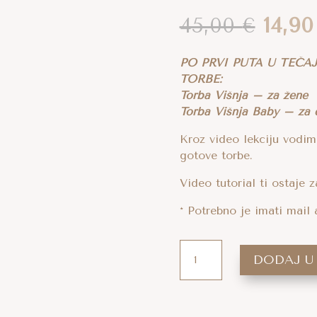
Izvor
45,00
€
14,9
cijen
bila
PO PRVI PUTA U TEČA
je:
TORBE:
45,00
Torba Višnja – za žene
Torba Višnja Baby – za 
Kroz video lekciju vodim
gotove torbe.
Video tutorial ti ostaje z
* Potrebno je imati ma
NAPREDNI
DODAJ U
VIDEO
TUTORIAL
HEKLANJA,