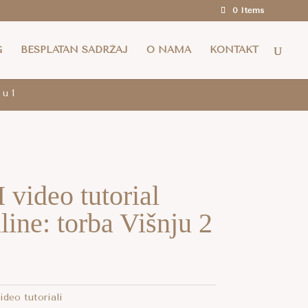
0 Items
a i za cijelu EU za narudžbe iznad 100 eura.
G
BESPLATAN SADRŽAJ
O NAMA
KONTAKT
 u 1
ideo tutorial
line: torba Višnju 2
ideo tutoriali