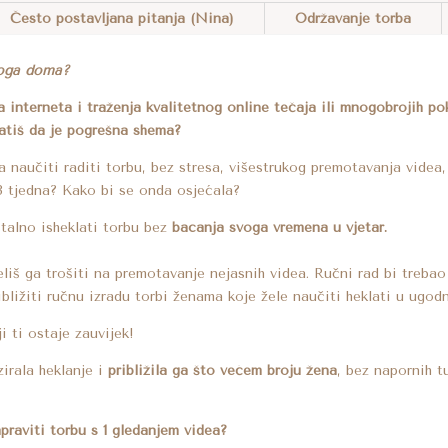
ONLINE:
Često postavljana pitanja (Nina)
Održavanje torba
TORBA
VIŠNJU
svoga doma?
2
a interneta i traženja kvalitetnog online tečaja ili mnogobrojih p
U
vatiš da je pogrešna shema?
1
 naučiti raditi torbu, bez stresa, višestrukog premotavanja videa
KOLIČINA
3 tjedna? Kako bi se onda osjećala?
talno isheklati torbu bez
bacanja svoga vremena u vjetar.
liš ga trošiti na premotavanje nejasnih videa. Ručni rad bi trebao b
bližiti ručnu izradu torbi ženama koje žele naučiti heklati u ugo
i ti ostaje zauvijek!
zirala heklanje i
približila ga što većem broju žena
, bez napornih tu
raviti torbu s 1 gledanjem videa?