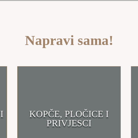
Napravi sama!
I
KOPČE, PLOČICE I
Klikni i uđi u trgovinu
PRIVJESCI