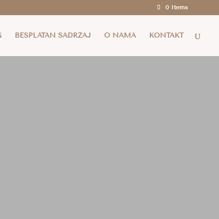
0 Items
a i za cijelu EU za narudžbe iznad 100 eura.
G
BESPLATAN SADRŽAJ
O NAMA
KONTAKT