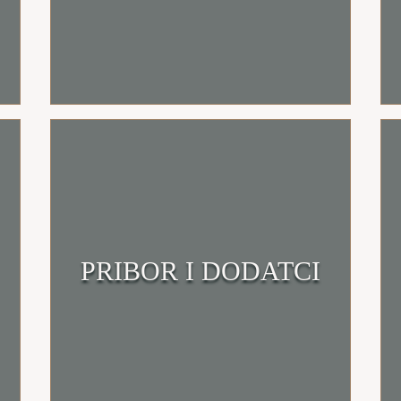
Klikni i uđi u trgovinu
PRIBOR I DODATCI