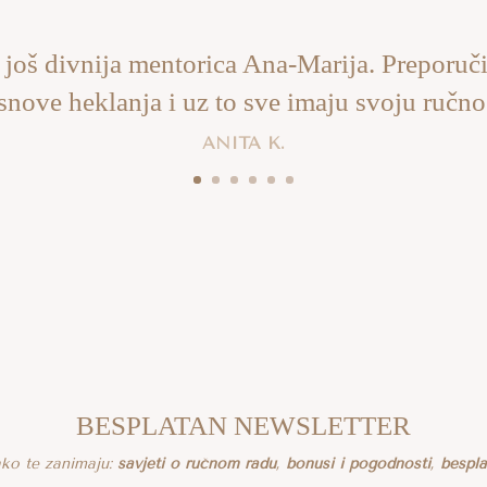
 još divnija mentorica Ana-Marija. Preporuči
snove heklanja i uz to sve imaju svoju ručno
ANITA K.
BESPLATAN NEWSLETTER
 ako te zanimaju:
savjeti o ručnom radu
,
bonusi i pogodnosti
,
bespl