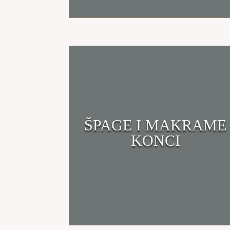
ŠPAGE I MAKRAME
Klikni i uđi u trgovinu
KONCI