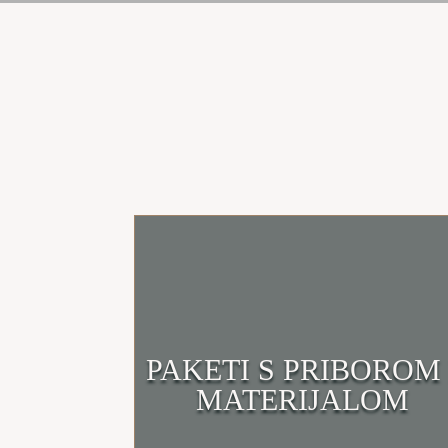
PAKETI S PRIBOROM 
Klikni i uđi u trgovinu
MATERIJALOM