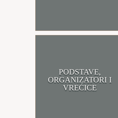
PODSTAVE,
Klikni i uđi u trgovinu
ORGANIZATORI I
VREĆICE