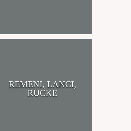
REMENI, LANCI,
Klikni i uđi u trgovinu
RUČKE