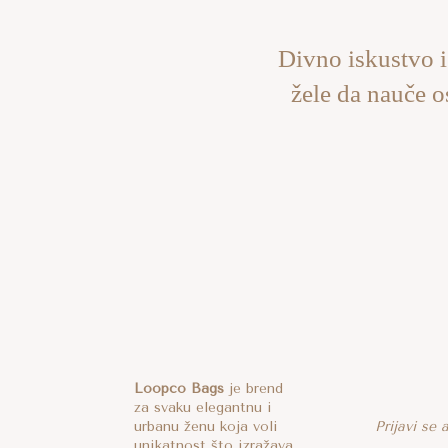
Divno iskustvo i
žele da nauče o
Loopco Bags
je brend
za svaku elegantnu i
urbanu ženu koja voli
Prijavi se
unikatnost što izražava