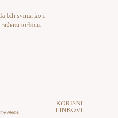
la bih svima koji
 rađenu torbicu.
KORISNI
LINKOVI
atne sheme
.