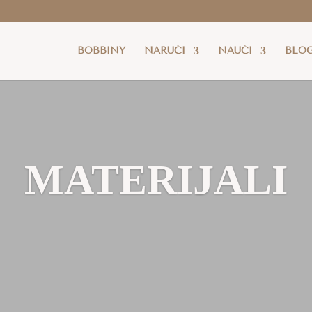
latna dostava
je za cijelu RH za sve narudžbe iznad 80 eur
BOBBINY
NARUČI
NAUČI
BLO
MATERIJALI