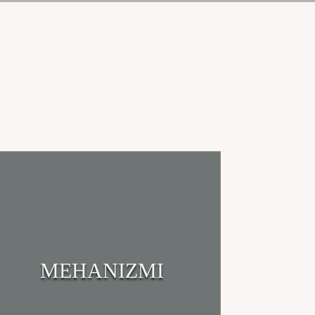
Klikni i uđi u trgovinu
MEHANIZMI