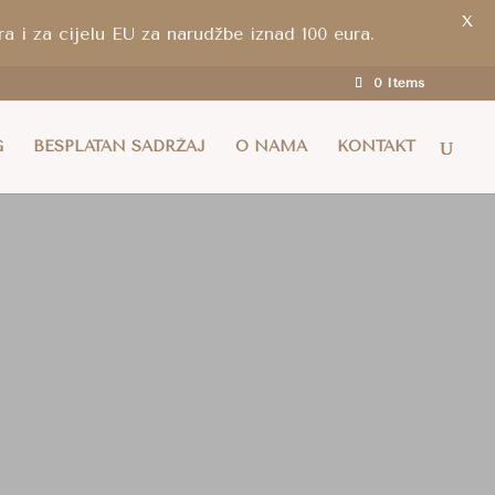
X
a i za cijelu EU za narudžbe iznad 100 eura.
0 Items
G
BESPLATAN SADRŽAJ
O NAMA
KONTAKT