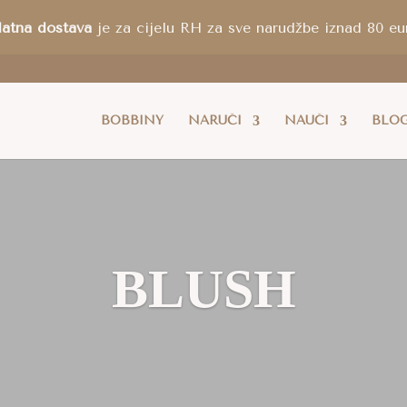
latna dostava
je za cijelu RH za sve narudžbe iznad 80 eur
BOBBINY
NARUČI
NAUČI
BLO
BLUSH