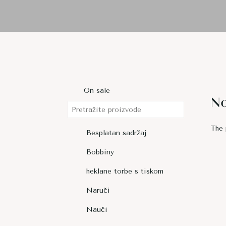
On sale
No
The 
Besplatan sadržaj
Bobbiny
heklane torbe s tiskom
Naruči
Nauči