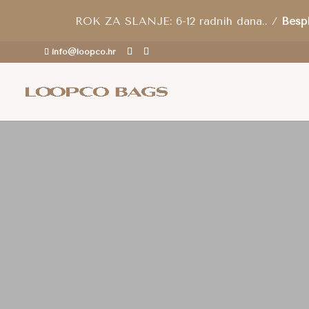
ROK ZA SLANJE: 6-12 radnih dana.. /
Besp
info@loopco.hr