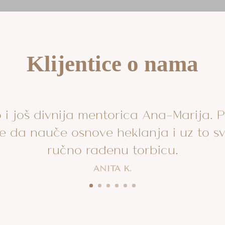
Klijentice o nama
 i još divnija mentorica Ana-Marija. 
le da nauče osnove heklanja i uz to s
ručno rađenu torbicu.
ANITA K.